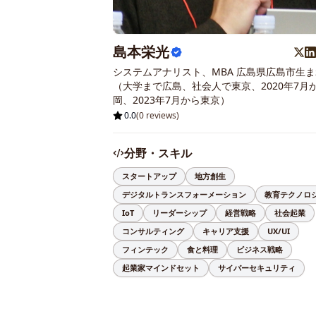
島本栄光
システムアナリスト、MBA 広島県広島市生ま
（大学まで広島、社会人で東京、2020年7月
岡、2023年7月から東京）
0.0
(
0
reviews)
分野・スキル
スタートアップ
地方創生
デジタルトランスフォーメーション
教育テクノロ
IoT
リーダーシップ
経営戦略
社会起業
コンサルティング
キャリア支援
UX/UI
フィンテック
食と料理
ビジネス戦略
起業家マインドセット
サイバーセキュリティ