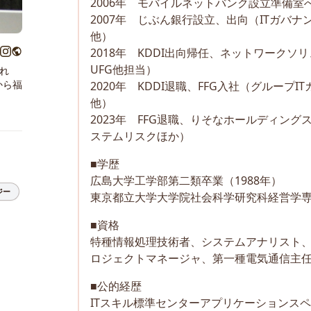
2006年　モバイルネットバンク設立準備室
2007年　じぶん銀行設立、出向（ITガバナン
他）
2018年　KDDI出向帰任、ネットワーク
UFG他担当）
れ
から福
2020年　KDDI退職、FFG入社（グループIT
他）
2023年　FFG退職、りそなホールディングス入
ステムリスクほか）
■学歴
広島大学工学部第二類卒業（1988年）
ジー
東京都立大学大学院社会科学研究科経営学専攻
■資格
特種情報処理技術者、システムアナリスト
ロジェクトマネージャ、第一種電気通信主
■公的経歴
ITスキル標準センターアプリケーションス