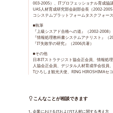
003-2005）、ITプロフェッショナル育成協議会
UAS人材育成研究部会副部会長（2002-200
コシステムプラットフォームタスクフォース委員
■執筆
『上級シスアド合格への道』（2002-2008）
『情報処理教科書システムアナリスト』（2004
『IT失敗学の研究』（2006共著）
■その他
日本ITストラテジスト協会正会員、情報処
人協会正会員、デジタル人材育成学会役員、C
Tひろしま観光大使、RING HIROSHIMA
こんなことが相談できます
1. 企業におけるITおよびIT人材に関する考え方