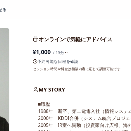
せる
オンラインで気軽にアドバイス
¥
1,000
/
15
分
〜
予約可能な日程を確認
セッション時間や料金は相談内容に応じて調整可能です
MY STORY
■職歴
1988年　新卒、第二電電入社（情報システ
2000年　KDDI合併（システム統合プロジ
2005年　IR室へ異動（投資家向け広報、