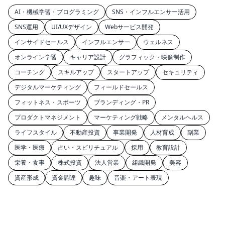
AI・機械学習・プログラミング
SNS・インフルエンサー活用
SNS運用
UI/UXデザイン
Webサービス開発
インサイドセールス
インフルエンサー
ウェルネス
オンライン学習
キャリア設計
グラフィック・映像制作
コーチング
スキルアップ
スタートアップ
セキュリティ
デジタルマーケティング
フィールドセールス
フィットネス・スポーツ
ブランディング・PR
プロダクトマネジメント
マーケティング戦略
メンタルヘルス
ライフスタイル
不動産投資
事業開発
人材育成
副業
医学・医療
占い・スピリチュアル
採用
教育設計
栄養・食事
株式投資
法人営業
組織開発
美容
資産形成
資金調達
趣味
音楽・アート表現