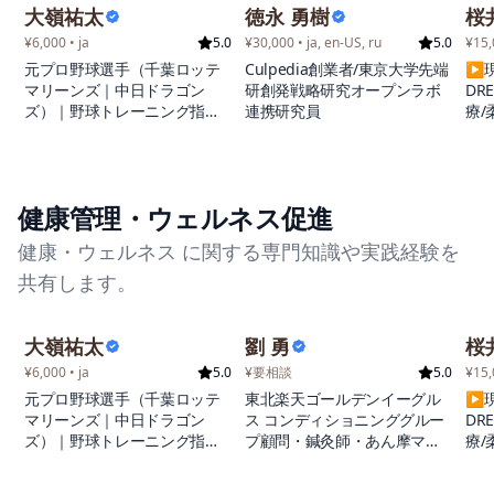
います。
大嶺祐太
徳永 勇樹
桜
¥6,000 • ja
5.0
¥30,000 • ja, en-US, ru
5.0
¥15,
元プロ野球選手（千葉ロッテ
Culpedia創業者/東京大学先端
▶︎
マリーンズ｜中日ドラゴン
研創発戦略研究オープンラボ
DR
ズ）｜野球トレーニング指導
連携研究員
療/
／食育アドバイザー／沖縄地
昇
域イベントプロデューサー
上
れ
を持
健康管理・ウェルネス促進
（-
ン
健康・ウェルネス に関する専門知識や実践経験を
勝/
決勝
共有します。
11
本勝
師
大嶺祐太
劉 勇
桜
ジ
¥6,000 • ja
5.0
¥要相談
5.0
¥15,
NE
元プロ野球選手（千葉ロッテ
東北楽天ゴールデンイーグル
▶︎
ー
マリーンズ｜中日ドラゴン
ス コンディショニンググルー
DR
ズ）｜野球トレーニング指導
プ顧問・鍼灸師・あん摩マッ
療/
／食育アドバイザー／沖縄地
サージ指圧師・ハリアップ治
昇
域イベントプロデューサー
療院 総院長・Dr. Liu Method
上