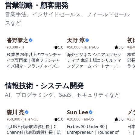
劉臨床塾代表
れ
営業戦略・顧客開発
を持
営業手法、インサイドセールス、フィールドセール
（-
ン
スなど
勝/
決勝
11
沓野泰之
天野 淳
初
本勝
¥3,000 • ja
5.0
¥50,000 • ja, en-US
5.0
¥要
師
ジ
FC業界23年以上のフランチャ
海外ビジネス シニアエグゼク
株
NE
イズ専門家｜優良フランチャ
ティブ 東証上場コンサルティ
部
ー
イズ紹介・フランチャイズ本
ングファーム パートナー／欧
ラウ
部構築・SV機能構築・開業支
州地域統括責任者（現職） 海
タマ
援全般・エグゼクティブカウ
外ビジネス領域において20年
ッ
ンセリング・セカンドキャリ
以上の実務経験を持ち、これ
情報技術・システム開発
ア支援事業・Udemy動画講師
までに40か国以上でのプロジ
AI、プログラミング、SaaS、セキュリティなど
｜書籍執筆
ェクトを主導。大手・成長企
業のグローバル戦略策定から
実行まで一貫した支援を提供
森川 亮
Sun Lee
メ
してきた。現在は、東証グロ
ース上場コンサルティングフ
¥50,000 • ja, en-US
5.0
¥20,000 • en-US
5.0
¥25,
ァームにてパートナーを務め
元LINE 代表取締役社長｜C
Forbes 30 Under 30 |
日
ると同時に、欧州全域の事業
Channel 代表取締役社長｜筑
Entrepreneur | Founder of
ト
統括責任を担う。グローバル