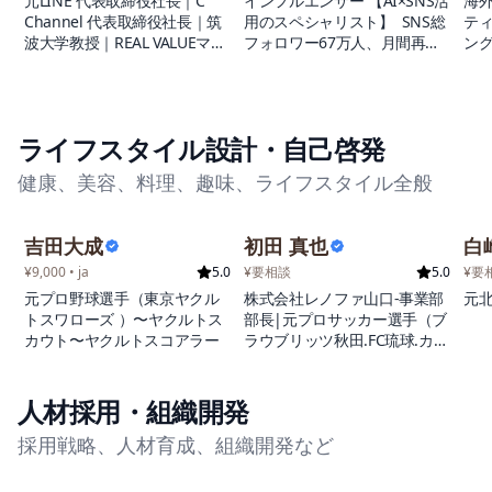
元LINE 代表取締役社長｜C
インフルエンサー 【AI×SNS活
海外
伝統
Channel 代表取締役社長｜筑
用のスペシャリスト】 SNS総
ティ
独
波大学教授｜REAL VALUEマフ
フォロワー67万人、月間再生
ング
品が
ィア
数9,000万回という圧倒的な影
州
Op
響力を持つトップインフルエ
外ビ
マ
ンサー！ S&U株式会社代表と
以
に
して、YouTube、TikTok、
まで
れる
ライフスタイル設計・自己啓発
Instagramを中心に活動し、
ェ
身の
AIを駆使したコンテンツ制作
業
上
健康、美容、料理、趣味、ライフスタイル全般
で業界をリードしています。
実
量は
特にAI関連動画では驚異的な
し
約
成果を上げており、単独のAI
ー
吉田大成
初田 真也
白
動画で400万再生を記録した実
ァ
績を誇ります。 ビジネス面で
る
¥9,000 • ja
5.0
¥要相談
5.0
¥要
も圧倒的な実績を誇り、企業
統
元プロ野球選手（東京ヤクル
株式会社レノファ山口-事業部
元
向けSNSコンサルティングで
で
トスワローズ ）〜ヤクルトス
部長|元プロサッカー選手（ブ
はクライアントの総フォロワ
個
カウト〜ヤクルトスコアラー
ラウブリッツ秋田.FC琉球.カマ
ーを10万人増加させ、SNS経
果
タマーレ讃岐.水戸ホーリーホ
由で数百万円の売上向上を実
し
ック）|星野リゾート
現してきました。証券会社、
常
人材採用・組織開発
大手映画配給会社、ゲーム企
る
業、通信事業者、AI企業な
採用戦略、人材育成、組織開発など
ど、業界を問わず多数の一流
企業とのPR案件を成功させて