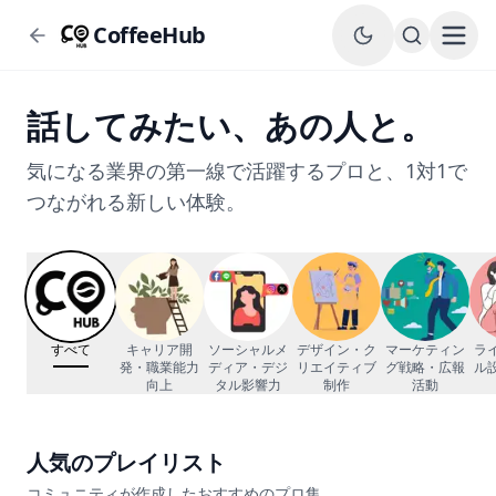
CoffeeHub
話してみたい、あの人と。
気になる業界の第一線で活躍するプロと、1対1で
つながれる新しい体験。
すべて
キャリア開
ソーシャルメ
デザイン・ク
マーケティン
ラ
発・職業能力
ディア・デジ
リエイティブ
グ戦略・広報
ル
向上
タル影響力
制作
活動
人気のプレイリスト
コミュニティが作成したおすすめのプロ集