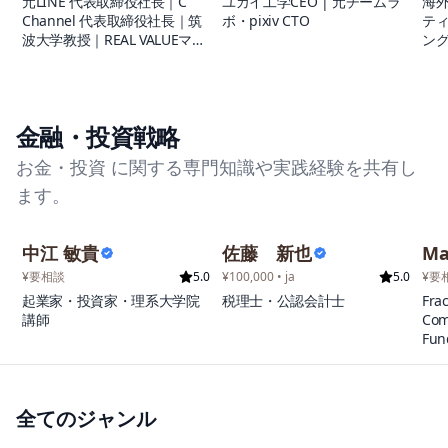
元LINE 代表取締役社長｜C
ユカイ工学CEO | 元チームラ
海外
伝統文化や生成AI技術などを
Channel 代表取締役社長｜筑
ボ・pixiv CTO
ティ
独自の視点で組み合わせた作
波大学教授｜REAL VALUEマフ
ング
品が評価され、SuperRare、
ィア
州
OpenSeaなどの海外の著名な
外ビ
マーケットプレイスから正式
以
にアーティストとして認定さ
まで
れる。 これまでに販売した自
金融・投資戦略
ェ
身のNFTアートは、2,000点以
業
上、二次流通を含めた総取引
お金・投資 に関する専門知識や実践経験を共有し
実
量は300ETH（2025年夏時点で
し
ます。
約2億円）を超えている。
ー
ァ
る
中江 敏貴
佐藤 新也
Ma
統
¥要相談
5.0
¥100,000 • ja
5.0
¥要
で
起業家・投資家・理系大学院
税理士・公認会計士
Frac
個
講師
Com
果
Fun
し
Mar
常
る
全てのジャンル