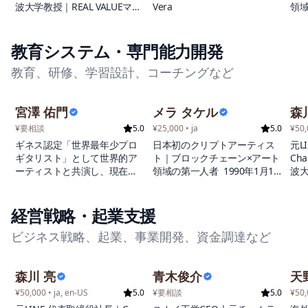
波大学教授｜REAL VALUEマフ
Vera
領域
での事業成長を目指す企業・
ィア
日
個人に対し、実行可能性と成
身、
果を重視した実務支援を提供
プリ
教育システム・専門能力開発
している。誠実さと行動力を
に
常に信条とし、それを体現す
教育、研修、学習設計、コーチングなど
トア
るよう心掛けています。
アー
前
宮澤 佑門
メラ タケル
森
し
リア
¥要相談
5.0
¥25,000 • ja
5.0
¥50,
ッ
ギネス認定「世界最年少プロ
日本初のクリプトアーティス
元L
伝統
ギタリスト」として世界的ア
ト｜ブロックチェーン×アート
Ch
独
ーティストと共演し、現在は
領域の第一人者 1990年1月18
波大
品が
米タフツ大学でテクノロジー
日生まれ。静岡県藤枝市出
ィ
Op
政策と安全保障を研究する次
身、在住。 2019年4月にiOSア
マ
世代グローバルリーダー。
プリケーション「Editional」
経営戦略・起業支援
に
にて日本人で初めて「クリプ
れる
ビジネス戦略、起業、事業開発、資金調達など
トアーティスト」としてNFT
身の
アートの制作を開始。 それ以
上
前にビジュアルアートを作成
量は
森川 亮
青木俊介
天
した経験はなく、独学でキャ
約
リアをスタートさせた。 ブロ
¥50,000 • ja, en-US
5.0
¥要相談
5.0
¥50,
ックチェーンの思想や日本の