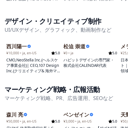
している。誠実さと行動力を
ィア
数9,000万回という圧倒的な影
州
常に信条とし、それを体現す
響力を持つトップインフルエ
外ビ
るよう心掛けています。
ンサー！ S&U株式会社代表と
以
デザイン・クリエイティブ制作
して、YouTube、TikTok、
まで
Instagramを中心に活動し、
ェ
UI/UXデザイン、グラフィック、動画制作など
AIを駆使したコンテンツ制作
業
で業界をリードしています。
実
特にAI関連動画では驚異的な
し
西川陽一
松迫 崇道
メ
成果を上げており、単独のAI
ー
動画で400万再生を記録した実
ァ
¥10,000 • ja, en-US
5.0
¥0 • ja
5.0
¥25,
績を誇ります。 ビジネス面で
る
CMO,NeoStella Inc.(ヘルスケ
ハビットデザインの専門家・
日
も圧倒的な実績を誇り、企業
統
ア事業会社)| CEO,107 Design
株式会社CALENDAR代表
ト
向けSNSコンサルティングで
で
Inc.(クリエイティブ& 海外マ
領域
はクライアントの総フォロワ
個
ーケティング会社) |国内外30
日
ーを10万人増加させ、SNS経
果
以上の有名企業・ブランドの
身、
由で数百万円の売上向上を実
し
マーケティング支援実績(TVや
プリ
マーケティング戦略・広報活動
現してきました。証券会社、
常
メディア掲載有り）| オンワ
に
大手映画配給会社、ゲーム企
る
マーケティング戦略、PR、広告運用、SEOなど
ード樫山→リクルート→外資
トア
業、通信事業者、AI企業な
系→起業（3社）上場&EXIT経
アー
ど、業界を問わず多数の一流
験有| 最小リスクで小さく始
前
企業とのPR案件を成功させて
森川 亮
ベンゼイン
天
めて大きく勝ち筋を作るテス
し
います。
トマーケティングメソッド”水
リア
¥50,000 • ja, en-US
5.0
¥3,000 • ja, en-US
5.0
¥50,
車モデル”主宰
ッ