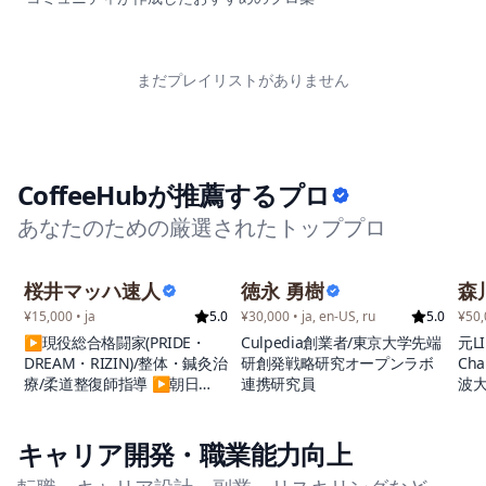
まだプレイリストがありません
CoffeeHubが推薦するプロ
あなたのための厳選されたトッププロ
桜井マッハ速人
徳永 勇樹
森
¥15,000 • ja
5.0
¥30,000 • ja, en-US, ru
5.0
¥50,
▶︎現役総合格闘家(PRIDE・
Culpedia創業者/東京大学先端
元L
DREAM・RIZIN)/整体・鍼灸治
研創発戦略研究オープンラボ
Ch
療/柔道整復師指導 ▶︎朝日
連携研究員
波大
昇・佐藤ルミナ・エンセン井
ィ
上とともに修斗四天王と呼ば
れ「野生のカリスマ」の異名
キャリア開発・職業能力向上
を持つ ▶︎修斗ミドル級