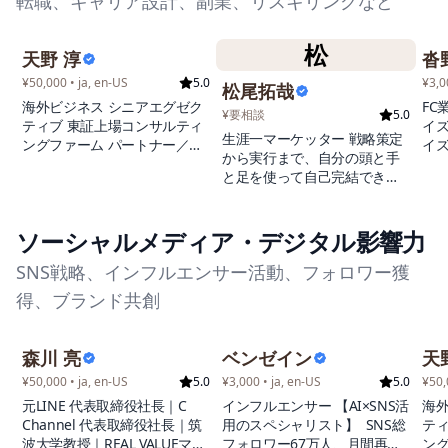
転職、キャリア設計、副業、リスキリングなど
（-76kg級）王者/アブラビコ
ンバット無差別級準優
勝/DREAMウェルター級GP準
松
天野 淳
沓
決勝 【戦績】総合格闘技50勝
11敗、そのうちKO勝ち4・一
¥50,000 • ja, en-US
5.0
¥3,0
松尾拓哉
本勝ち32 【資格】柔道整復
海外ビジネス シニアエグゼク
FC
師、鍼灸師、あん摩マッサー
¥要相談
5.0
ティブ 東証上場コンサルティ
イ
ジ指圧師、機能訓練指導員、
生涯一マーケッター 戦略策定
ングファーム パートナー／欧
イ
NESTA-PFT、アロマコディネ
から実行まで、自分の頭と手
州地域統括責任者（現職） 海
部構
ーター
と足を使って自己完結できる
外ビジネス領域において20年
援
ことを大事にしています。 何
以上の実務経験を持ち、これ
ン
よりも仕事を楽しむことを大
までに40か国以上でのプロジ
ア支
事にしています。
ソーシャルメディア・デジタル影響力
ェクトを主導。大手・成長企
｜
業のグローバル戦略策定から
SNS戦略、インフルエンサー活動、フォロワー獲
実行まで一貫した支援を提供
してきた。現在は、東証グロ
得、ブランド共創
ース上場コンサルティングフ
ァームにてパートナーを務め
ると同時に、欧州全域の事業
森川 亮
ベンゼイン
天
統括責任を担う。グローバル
¥50,000 • ja, en-US
5.0
¥3,000 • ja, en-US
5.0
¥50,
での事業成長を目指す企業・
元LINE 代表取締役社長｜C
インフルエンサー 【AI×SNS活
海外
個人に対し、実行可能性と成
Channel 代表取締役社長｜筑
用のスペシャリスト】 SNS総
ティ
果を重視した実務支援を提供
波大学教授｜REAL VALUEマフ
フォロワー67万人、月間再生
ング