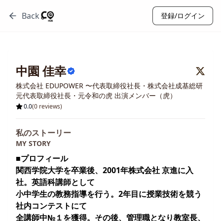
Back
登録/ログイン
中園 佳幸
株式会社 EDUPOWER 〜代表取締役社長・株式会社成基総研
元代表取締役社長・元令和の虎 出演メンバー（虎）
0.0
(
0
reviews)
私のストーリー
MY STORY
■プロフィール
関西学院大学を卒業後、2001年株式会社 京進に入
社。英語科講師として
小中学生の教務指導を行う。2年目に授業技術を競う
社内コンテストにて
全講師中№１を獲得。その後、管理職となり教室⾧、